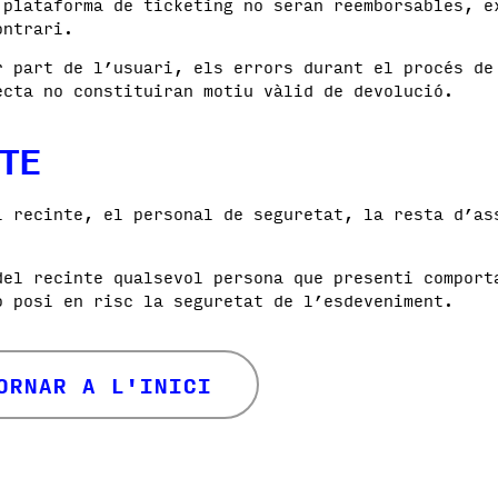
 plataforma de ticketing no seran reemborsables, e
ontrari.
r part de l’usuari, els errors durant el procés de
ecta no constituiran motiu vàlid de devolució.
TE
l recinte, el personal de seguretat, la resta d’as
del recinte qualsevol persona que presenti comport
o posi en risc la seguretat de l’esdeveniment.
ORNAR A L'INICI