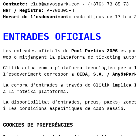
Contacte:
club@anyospark.com · (+376) 73 85 73
NRT / Registre:
A-700305-H
Horari de l’esdeveniment:
cada dijous de 17 h a 2
ENTRADES OFICIALS
Les entrades oficials de
Pool Parties 2026
es pod
web o mitjançant la plataforma de ticketing aut
Clitik actua com a plataforma tecnològica per a 
l’esdeveniment correspon a
CEDA, S.A. / AnyósPar
La compra d’entrades a través de Clitik implica 
a la mateixa plataforma.
La disponibilitat d’entrades, preus, packs, zone
i les condicions específiques de cada sessió.
COOKIES DE PREFERÈNCIES