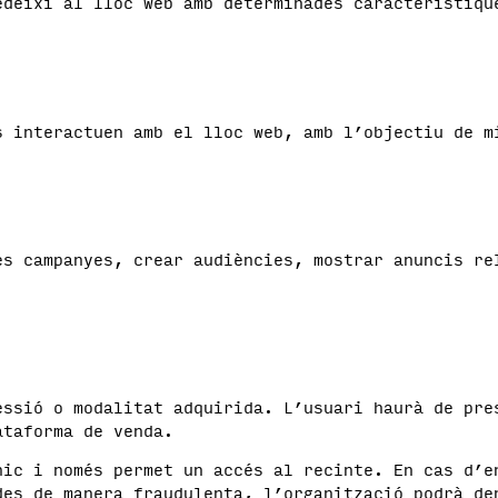
edeixi al lloc web amb determinades característiqu
s interactuen amb el lloc web, amb l’objectiu de m
es campanyes, crear audiències, mostrar anuncis re
essió o modalitat adquirida. L’usuari haurà de pre
ataforma de venda.
nic i només permet un accés al recinte. En cas d’e
des de manera fraudulenta, l’organització podrà de