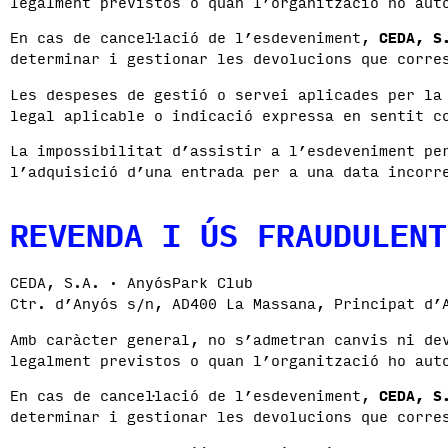
legalment previstos o quan l’organització ho aut
En cas de cancel·lació de l’esdeveniment,
CEDA, S
determinar i gestionar les devolucions que corre
Les despeses de gestió o servei aplicades per la
legal aplicable o indicació expressa en sentit c
La impossibilitat d’assistir a l’esdeveniment pe
l’adquisició d’una entrada per a una data incorr
REVENDA I ÚS FRAUDULENT
CEDA, S.A. · AnyósPark Club
Ctr. d’Anyós s/n, AD400 La Massana, Principat d’
Amb caràcter general, no s’admetran canvis ni de
legalment previstos o quan l’organització ho aut
En cas de cancel·lació de l’esdeveniment,
CEDA, S
determinar i gestionar les devolucions que corre