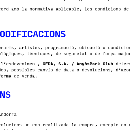
cord amb la normativa aplicable, les condicions de
ODIFICACIONS
oraris, artistes, programació, ubicació o condicio
ològiques, tècniques, de seguretat o de força majo
e l’esdeveniment,
CEDA, S.A. / AnyósPark Club
determ
des, possibles canvis de data o devolucions, d’aco
forma de venda.
ONS
Andorra
volucions un cop realitzada la compra, excepte en 