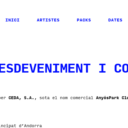
INICI
ARTISTES
PACKS
DATES
ESDEVENIMENT I C
 per
CEDA, S.A.
, sota el nom comercial
AnyósPark Cl
incipat d’Andorra