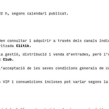
2 h, segons calendari publicat.
en consultar i adquirir a través dels canals indi
oritzada
Clitik
.
la gestió, distribució i venda d’entrades, però l’
k Club
.
l’acceptació de les seves condicions generals de c
s VIP i consumicions incloses pot variar segons la