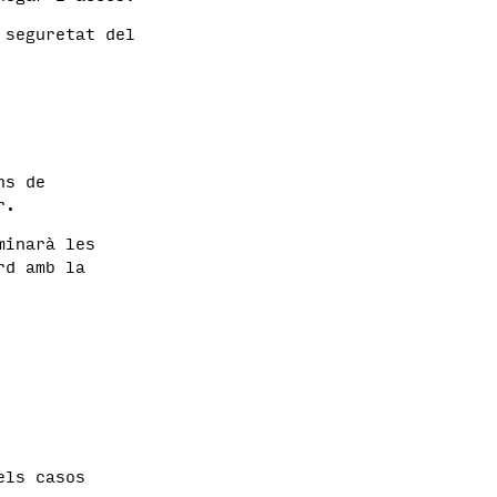
 seguretat del
ns de
r.
inarà les
rd amb la
els casos