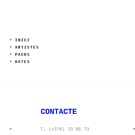
INICI
ARTISTES
PACKS
DATES
CONTACTE
T. (+376) 73 85 73