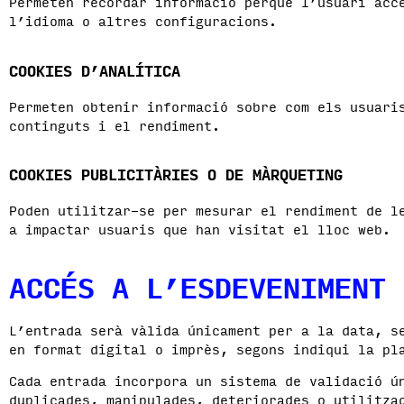
Permeten recordar informació perquè l’usuari acc
l’idioma o altres configuracions.
COOKIES D’ANALÍTICA
Permeten obtenir informació sobre com els usuari
continguts i el rendiment.
COOKIES PUBLICITÀRIES O DE MÀRQUETING
Poden utilitzar-se per mesurar el rendiment de l
a impactar usuaris que han visitat el lloc web.
ACCÉS A L’ESDEVENIMENT
L’entrada serà vàlida únicament per a la data, s
en format digital o imprès, segons indiqui la pl
Cada entrada incorpora un sistema de validació ú
duplicades, manipulades, deteriorades o utilitza