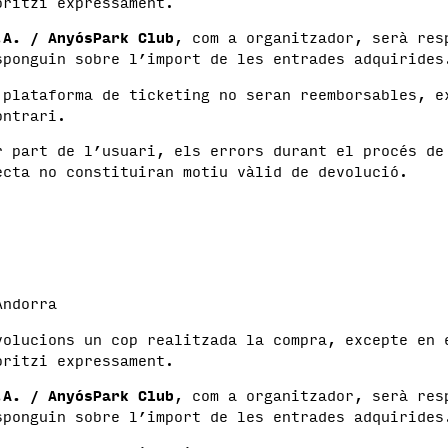
oritzi expressament.
.A. / AnyósPark Club
, com a organitzador, serà res
sponguin sobre l’import de les entrades adquirides
 plataforma de ticketing no seran reemborsables, e
ontrari.
r part de l’usuari, els errors durant el procés de
ecta no constituiran motiu vàlid de devolució.
Andorra
volucions un cop realitzada la compra, excepte en 
oritzi expressament.
.A. / AnyósPark Club
, com a organitzador, serà res
sponguin sobre l’import de les entrades adquirides