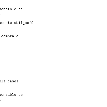
ponsable de
.
xcepte obligació
 compra o
els casos
ponsable de
.