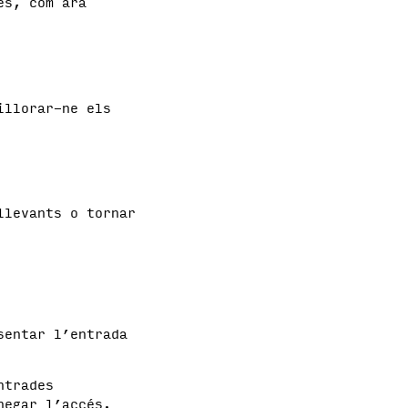
es, com ara
illorar-ne els
llevants o tornar
sentar l’entrada
ntrades
negar l’accés.