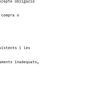
xcepte obligació
 compra o
sistents i les
aments inadequats,